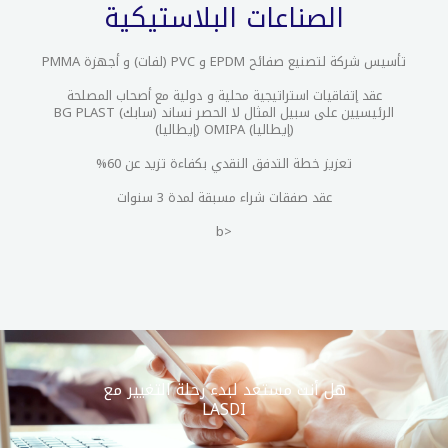
الصناعات البلاستيكية
تأسيس شركة لتصنيع صفائح EPDM و PVC (لفات) و أجهزة PMMA
عقد إتفاقيات استراتيجية محلية و دولية مع أصحاب المصلحة
الرئيسيين على سبيل المثال لا الحصر نساند (سابك) BG PLAST
(إيطاليا) OMIPA (إيطاليا)
تعزيز خطة التدفق النقدي بكفاءة تزيد عن 60%
عقد صفقات شراء مسبقة لمدة 3 سنوات
<b
هل أنت مستعد لبدء رحلة التغيير مع
LASDI